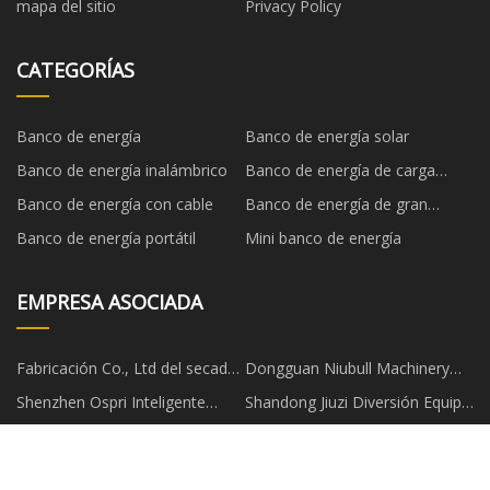
mapa del sitio
Privacy Policy
CATEGORÍAS
Banco de energía
Banco de energía solar
Banco de energía inalámbrico
Banco de energía de carga
rápida
Banco de energía con cable
Banco de energía de gran
capacidad
Banco de energía portátil
Mini banco de energía
EMPRESA ASOCIADA
Fabricación Co., Ltd del secador
Dongguan Niubull Machinery
de Wuxi Changsheng
Tech Co., Limitado
Shenzhen Ospri Inteligente
Shandong Jiuzi Diversión Equipo
Tecnología Co., Ltd
Co., Limitado