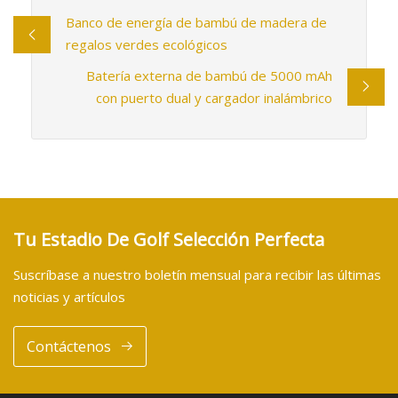
Banco de energía de bambú de madera de
regalos verdes ecológicos
Batería externa de bambú de 5000 mAh
con puerto dual y cargador inalámbrico
Tu Estadio De Golf Selección Perfecta
Suscríbase a nuestro boletín mensual para recibir las últimas
noticias y artículos
Contáctenos