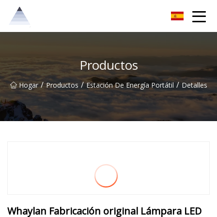
Grupo de soluciones Chongqing Sunrise
Productos
/
/
/
Hogar
Productos
Estación De Energía Portátil
Detalles
Whaylan Fabricación original Lámpara LED