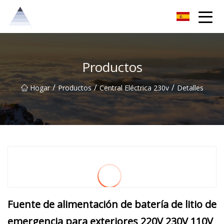
Grupo de soluciones Chongqing Sunrise
Productos
/
/
/
Hogar
Productos
Central Eléctrica 230v
Detalles
Fuente de alimentación de batería de litio de
emergencia para exteriores 220V 230V 110V