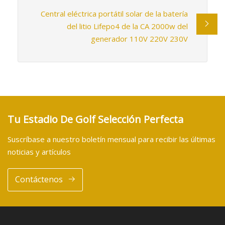
Central eléctrica portátil solar de la batería
del litio Lifepo4 de la CA 2000w del
generador 110V 220V 230V
Tu Estadio De Golf Selección Perfecta
Suscríbase a nuestro boletín mensual para recibir las últimas
noticias y artículos
Contáctenos